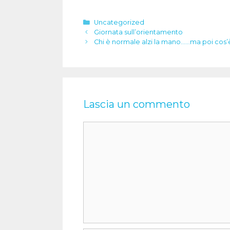
Categorie
Uncategorized
Giornata sull’orientamento
Chi è normale alzi la mano……ma poi cos’è
Lascia un commento
Commento