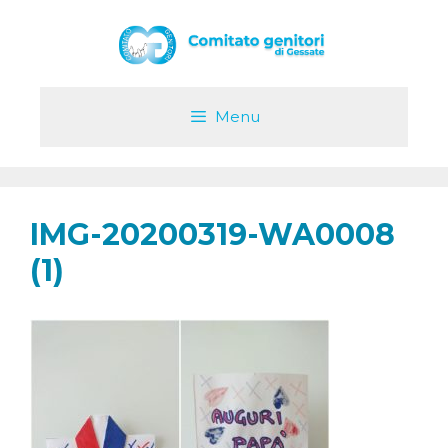
Vai
al
contenuto
Menu
IMG-20200319-WA0008
(1)